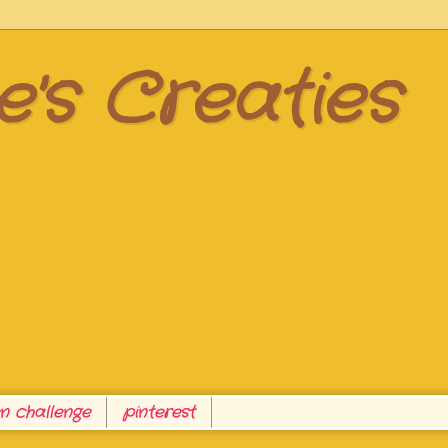
's Creaties
 challenge
pinterest