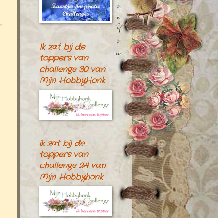
.
Ik zat bij de
toppers van
challenge 30 van
Mijn HobbyHonk
ik zat bij de
toppers van
challenge 24 van
Mijn Hobbyhonk