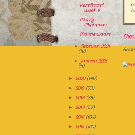
ne
Kerstkaart
week 9
te
Merry
Christmas
Mannenkaart
Nie
februari 2021
►
Abon
(16)
januari 2021
►
(11)
2020
(148)
►
2019
(72)
►
2018
(33)
►
2017
(57)
►
2016
(104)
►
2015
(100)
►