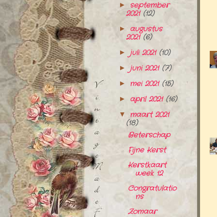
september
►
2021
(12)
augustus
►
2021
(6)
juli 2021
(10)
►
juni 2021
(7)
►
mei 2021
(15)
►
april 2021
(16)
►
maart 2021
▼
(18)
Beterschap
Fijne Kerst
Kerstkaart
week 12
Congratulatio
ns
Zomaar