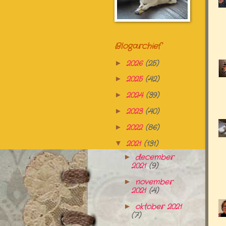
Blogarchief
2026
(25)
►
2025
(42)
►
2024
(39)
►
2023
(40)
►
2022
(86)
►
2021
(131)
▼
december
►
2021
(9)
november
►
2021
(4)
oktober 2021
►
(7)