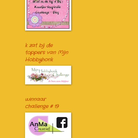
k zat bij de
toppers van Mijn
Hobbyhonk
winnaar
challenge # 19