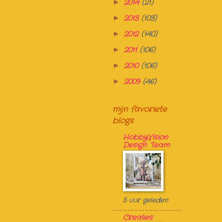
2014
(21)
►
2013
(103)
►
2012
(140)
►
2011
(106)
►
2010
(106)
►
2009
(46)
►
mijn favoriete
blogs
HobbyVision
Design Team
5 uur geleden
Crealies