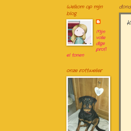
Welkom op mijn
dond
blog
K
Mijn
volle
dige
profi
el tonen
onze rottweiler