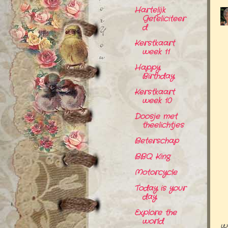
Hartelijk
Gefeliciteer
d
Kerstkaart
week 11
Happy
Birthday
Kerstkaart
week 10
Doosje met
theelichtjes
Beterschap
BBQ King
Motorcycle
Today is your
day
Explore the
world
wa