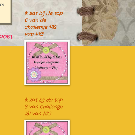
om
ik zat bij de top
6 van de
challenge 142
van KIC
post
ik zat bij de top
3 van challenge
131 van KIC