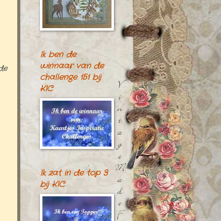
Ik ben de
winnaar van de
de
challenge 151 bij
KIC
Ik zat in de top 3
bij KIC